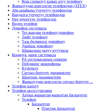
Кош схемалуу казып алуу телефону
Жарылуудан корголгон телефондор (ATEX)
Аба ырайына туруктуу телефондор
Вандалга туруктуу телефондор
Өрт өчүрүүчү телефондор
Видео телефон
Домофон системасы
Тез жардам телефону/домофон
Лифт телефону
Таза бөлмөнүн домофону
Дарбаза домофону
Шашылыш чалуу кутучасы
Коомдук дарек системасы
PA системасынын сервери
Пейджинг микрофоны
Күчөткүч
Сигнал берүүчү динамиктер
Шыптын динамиктери
Жарылуудан корголгон сигнал берүүчү ...
Телефон капоту
Телефон аксессуарлары
Арткы жарыктандырылган баскычтоп
Телефон
Баскычтоп
Пластик баскычтоп