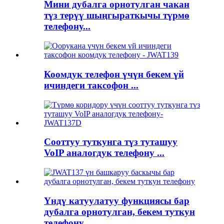
Мини дубалга орнотулган чакан
түз терүү шыңгыраткычы түрмө
телефону...
Коомдук телефон үчүн бекем үй
ичиндеги таксофон ...
Сооттуу туткунга түз туташуу
VoIP аналогдук телефону ...
Үндү катуулатуу функциясы бар
дубалга орнотулган, бекем туткун
телефону...