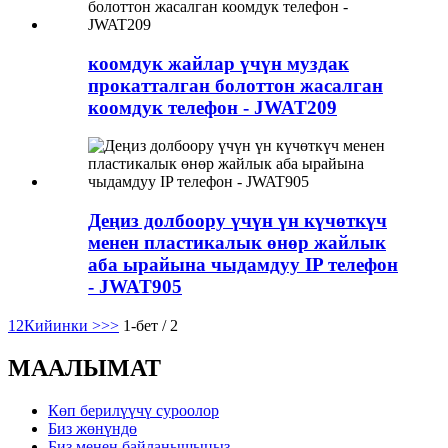
коомдук жайлар үчүн муздак
прокатталган болоттон жасалган
коомдук телефон - JWAT209
Деңиз долбоору үчүн үн күчөткүч
менен пластикалык өнөр жайлык
аба ырайына чыдамдуу IP телефон
- JWAT905
1
2
Кийинки >
>>
1-бет / 2
МААЛЫМАТ
Көп берилүүчү суроолор
Биз жөнүндө
Биз менен байланышыңыз