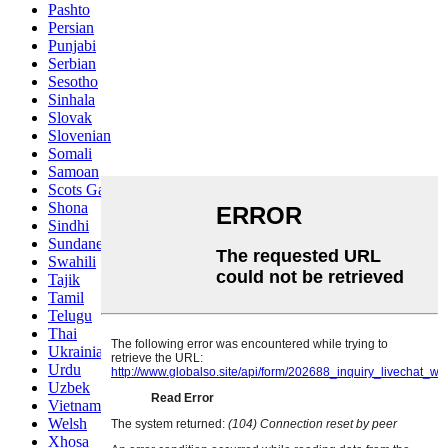
Pashto
Persian
Punjabi
Serbian
Sesotho
Sinhala
Slovak
Slovenian
Somali
Samoan
Scots Gaelic
Shona
Sindhi
Sundanese
Swahili
Tajik
Tamil
Telugu
Thai
Ukrainian
Urdu
Uzbek
Vietnamese
Welsh
Xhosa