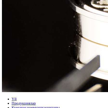
Үй
Продукциялар
Курулуш коммуникациялары