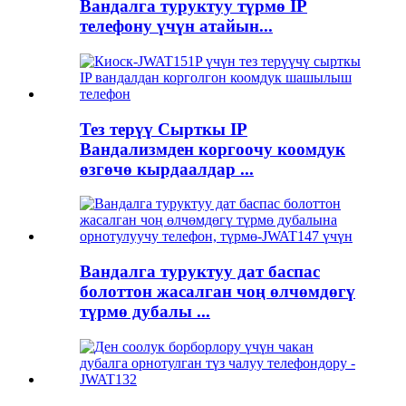
Вандалга туруктуу түрмө IP
телефону үчүн атайын...
Тез терүү Сырткы IP
Вандализмден коргоочу коомдук
өзгөчө кырдаалдар ...
Вандалга туруктуу дат баспас
болоттон жасалган чоң өлчөмдөгү
түрмө дубалы ...