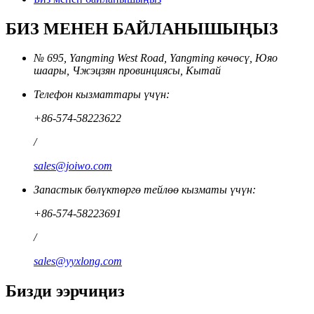
БИЗ МЕНЕН БАЙЛАНЫШЫҢЫЗ
№ 695, Yangming West Road, Yangming көчөсү, Юяо
шаары, Чжэцзян провинциясы, Кытай
Телефон кызматтары үчүн:
+86-574-58223622
/
sales@joiwo.com
Запастык бөлүктөргө тейлөө кызматы үчүн:
+86-574-58223691
/
sales@yyxlong.com
Бизди ээрчиңиз