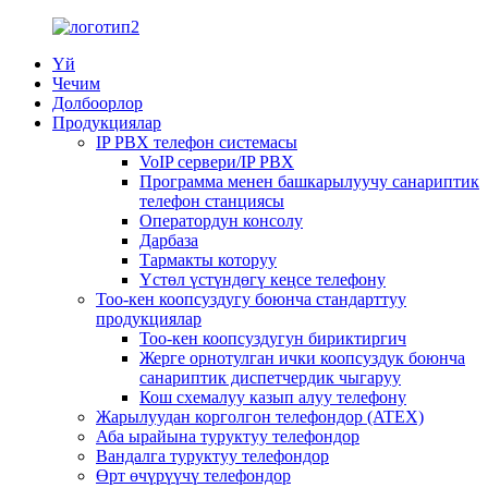
Үй
Чечим
Долбоорлор
Продукциялар
IP PBX телефон системасы
VoIP сервери/IP PBX
Программа менен башкарылуучу санариптик
телефон станциясы
Оператордун консолу
Дарбаза
Тармакты которуу
Үстөл үстүндөгү кеңсе телефону
Тоо-кен коопсуздугу боюнча стандарттуу
продукциялар
Тоо-кен коопсуздугун бириктиргич
Жерге орнотулган ички коопсуздук боюнча
санариптик диспетчердик чыгаруу
Кош схемалуу казып алуу телефону
Жарылуудан корголгон телефондор (ATEX)
Аба ырайына туруктуу телефондор
Вандалга туруктуу телефондор
Өрт өчүрүүчү телефондор