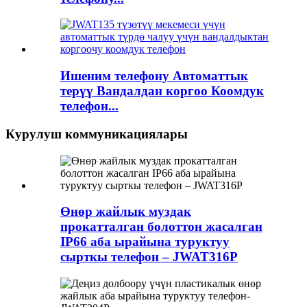
Ишеним телефону Автоматтык
терүү Вандалдан коргоо Коомдук
телефон...
Курулуш коммуникациялары
Өнөр жайлык муздак
прокатталган болоттон жасалган
IP66 аба ырайына туруктуу
сырткы телефон – JWAT316P