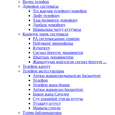
Видео телефон
Домофон системасы
Тез жардам телефону/домофон
Лифт телефону
Таза бөлмөнүн домофону
Дарбаза домофону
Шашылыш чалуу кутучасы
Коомдук дарек системасы
PA системасынын сервери
Пейджинг микрофоны
Күчөткүч
Сигнал берүүчү динамиктер
Шыптын динамиктери
Жарылуудан корголгон сигнал берүүчү ...
Телефон капоту
Телефон аксессуарлары
Арткы жарыктандырылган баскычтоп
Телефон
Телефон жана бешик
Арткы жарыксыз баскычтоп
Бикон жана Саундер
Суу өткөрбөй турган кутуча
Туташуу кутусу
Мамыча стенди
Түрмө байланыштары