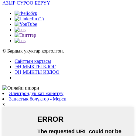
АЗЫР СУРОО БЕРҮҮ
© Бардык укуктар корголгон.
Сайттын картасы
ЭҢ МЫКТЫ БЛОГ
ЭҢ МЫКТЫ ИЗДӨӨ
Электрондук кат жөнөтүү
Запастык бөлүктөр - Мерси
x