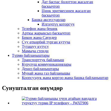
Дат баспас болоттон жасалган
баскычтоп
Цинк эритмесинен жасалган
баскычтоп
Башка аксессуарлар
Илгичтүү которгуч
Телефон жана бешик
Арткы жарыксыз баскычтоп
Бикон жана Саундер
Суу өткөрбөй турган кутуча
Туташуу кутусу
Мамыча стенди
Түрмө байланыштары
Транспорттук байланыш
Курулуш коммуникациялары
Деңиз байланыштары
Мунай жана газ байланышы
Коопсуздук жана коргоо жана башка байланыштар
Сунушталган өнүмдөр