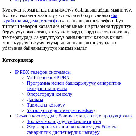
Курулуш тармагында натыйжалуу байланыш абдан маанилүү.
Бул системанын маанилүү аспектиси болуп саналат
аба
ырайына чыдамдуу телефон
жана шашылыш телефон. Бул
типтеги телефон катаал аба ырайынын шарттарына туруштук
берүү үчүн жасалган, катуу жамгырда, карда же өтө жогорку
температурада да үзгүлтүксүз байланышты камсыз кылат
жана курулуш жумушчуларынын шашылыш учурда өз
убагында байланышуусун камсыз кылат.
Категориялар
IP PBX телефон системасы
VoIP сервери/IP PBX
Программа менен башкарылуучу санариптик
телефон станциясы
Оператордун консолу
Дарбаза
Тармакты которуу
Үстөл үстүндөгү кеңсе телефону
Тоо-кен коопсуздугу боюнча стандарттуу продукциялар
Тоо-кен коопсуздугун бириктиргич
Жерге орнотулган ички коопсуздук боюнча
санариптик диспетчердик чыгаруу