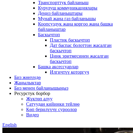
Транспорттук байланыш
Курулуш коммуникациялары
Деңиз байланыштары
Мунай жана газ байланышы
Коопсуздук жана коргоо жана башка
байланыштар
Баскычтоп
Пластик баскычтоп
Дат баспас болоттон жасалган
баскычтоп
Цинк эритмесинен жасалган
баскычтоп
Башка аксессуарлар
Илгичтүү которгуч
Биз жөнүндө
Жаңылыктар
Биз менен байланышыңыз
Ресурстук борбор
Жүктөп алуу
Сатуудан кийинки тейлөө
Көп берилүүчү суроолор
Видео
English