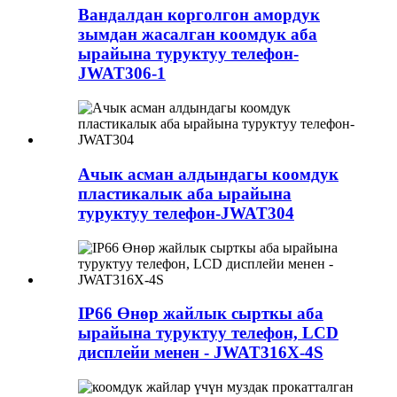
Вандалдан корголгон амордук
зымдан жасалган коомдук аба
ырайына туруктуу телефон-
JWAT306-1
Ачык асман алдындагы коомдук
пластикалык аба ырайына
туруктуу телефон-JWAT304
IP66 Өнөр жайлык сырткы аба
ырайына туруктуу телефон, LCD
дисплейи менен - ​​JWAT316X-4S