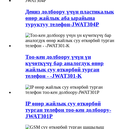
Деңиз долбоору үчүн пластикалык
өнөр жайлык аба ырайына
туруктуу телефон-JWAT304P
Тоо-кен долбоору үчүн үн
күчөткүчү бар аналогдук өнөр
жайлык суу өткөрбөй турган
телефон - -JWAT301-K
IP өнөр жайлык суу өткөрбөй
турган телефон тоо-кен долбоору-
JWAT301P