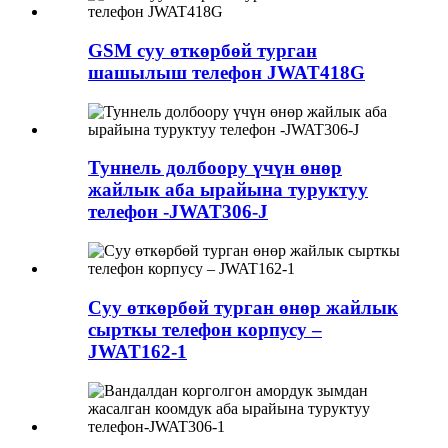
GSM суу өткөрбөй турган
шашылыш телефон JWAT418G
Туннель долбоору үчүн өнөр
жайлык аба ырайына туруктуу
телефон -JWAT306-J
Суу өткөрбөй турган өнөр жайлык
сырткы телефон корпусу –
JWAT162-1