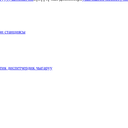
он станциясы
тик диспетчердик чыгаруу