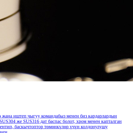
ө жана иштеп чыгуу командабыз менен биз кардарлардын
SUS304 же SUS316 дат баспас болот, хром менен капталган
шентип, баскычтоптор төмөнкүлөр үчүн колдонулушу
нен.