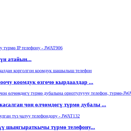
үн атайын...
оочу коомдук өзгөчө кырдаалдар ...
жасалган чоң өлчөмдөгү түрмө дубалы ...
рүү шыңгыраткычы түрмө телефону...