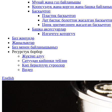
Мунай жана газ байланышы
Коопсуздук жана коргоо жана башка байланы
Баскычтоп
Пластик баскычтоп
Дат баспас болоттон жасалган баскычто
Цинк эритмесинен жасалган баскычтоп
Башка аксессуарлар
Илгичтүү которгуч
Биз жөнүндө
Жаңылыктар
Биз менен байланышыңыз
Ресурстук борбор
Жүктөп алуу
Сатуудан кийинки тейлөө
Көп берилүүчү суроолор
Видео
English