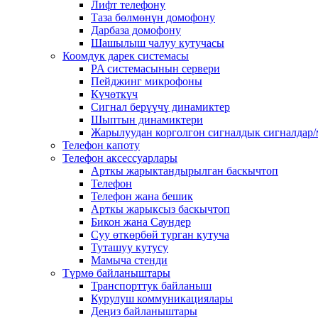
Лифт телефону
Таза бөлмөнүн домофону
Дарбаза домофону
Шашылыш чалуу кутучасы
Коомдук дарек системасы
PA системасынын сервери
Пейджинг микрофоны
Күчөткүч
Сигнал берүүчү динамиктер
Шыптын динамиктери
Жарылуудан корголгон сигналдык сигналдар/
Телефон капоту
Телефон аксессуарлары
Арткы жарыктандырылган баскычтоп
Телефон
Телефон жана бешик
Арткы жарыксыз баскычтоп
Бикон жана Саундер
Суу өткөрбөй турган кутуча
Туташуу кутусу
Мамыча стенди
Түрмө байланыштары
Транспорттук байланыш
Курулуш коммуникациялары
Деңиз байланыштары