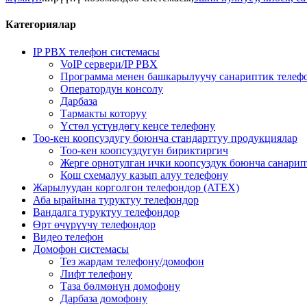
Категориялар
IP PBX телефон системасы
VoIP сервери/IP PBX
Программа менен башкарылуучу санариптик телеф
Оператордун консолу
Дарбаза
Тармакты которуу
Үстөл үстүндөгү кеңсе телефону
Тоо-кен коопсуздугу боюнча стандарттуу продукциялар
Тоо-кен коопсуздугун бириктиргич
Жерге орнотулган ички коопсуздук боюнча санарип
Кош схемалуу казып алуу телефону
Жарылуудан корголгон телефондор (ATEX)
Аба ырайына туруктуу телефондор
Вандалга туруктуу телефондор
Өрт өчүрүүчү телефондор
Видео телефон
Домофон системасы
Тез жардам телефону/домофон
Лифт телефону
Таза бөлмөнүн домофону
Дарбаза домофону