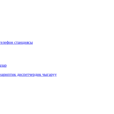
телефон станциясы
ялар
анариптик диспетчердик чыгаруу