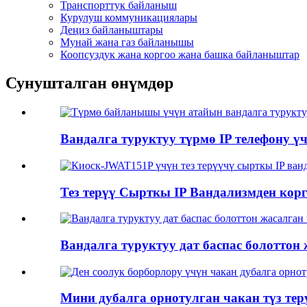
Транспорттук байланыш
Курулуш коммуникациялары
Деңиз байланыштары
Мунай жана газ байланышы
Коопсуздук жана коргоо жана башка байланыштар
Сунушталган өнүмдөр
Вандалга туруктуу түрмө IP телефону үч
Тез терүү Сырткы IP Вандализмден корг
Вандалга туруктуу дат баспас болоттон 
Мини дубалга орнотулган чакан түз те