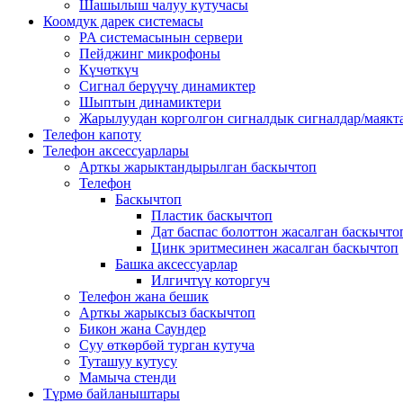
Шашылыш чалуу кутучасы
Коомдук дарек системасы
PA системасынын сервери
Пейджинг микрофоны
Күчөткүч
Сигнал берүүчү динамиктер
Шыптын динамиктери
Жарылуудан корголгон сигналдык сигналдар/маякт
Телефон капоту
Телефон аксессуарлары
Арткы жарыктандырылган баскычтоп
Телефон
Баскычтоп
Пластик баскычтоп
Дат баспас болоттон жасалган баскычто
Цинк эритмесинен жасалган баскычтоп
Башка аксессуарлар
Илгичтүү которгуч
Телефон жана бешик
Арткы жарыксыз баскычтоп
Бикон жана Саундер
Суу өткөрбөй турган кутуча
Туташуу кутусу
Мамыча стенди
Түрмө байланыштары