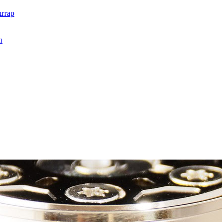
штар
п