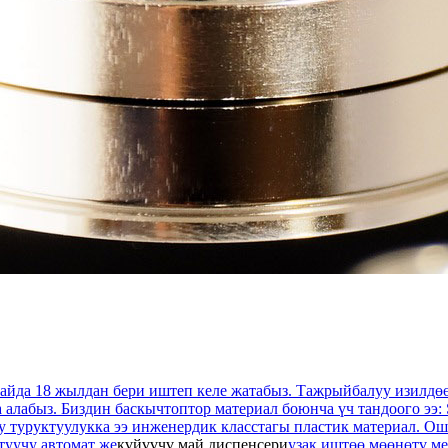
айда 18 жылдан бери иштеп келе жатабыз. Тажрыйбалуу изилдө
алабыз. Биздин баскычтоптор материал боюнча үч тандоого ээ: 
у туруктуулукка ээ инженердик класстагы пластик материал. О
атуучу автомат же
күйүүчү май диспенсери
узак иштөө мөөнөтү ме