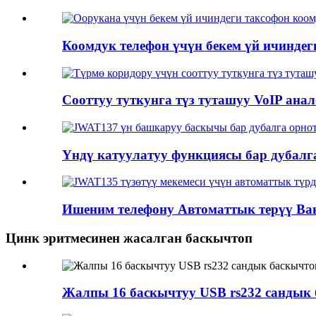
Коомдук телефон үчүн бекем үй ичиндеги
Сооттуу туткунга түз туташуу VoIP анало
Үндү катуулатуу функциясы бар дубалга 
Ишеним телефону Автоматтык терүү Ван
Цинк эритмесинен жасалган баскычтоп
Жалпы 16 баскычтуу USB rs232 сандык