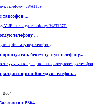
 таксофон ...
гдук телефону ...
орнотулган, бекем туткун телефону...
далдан коргоо Коомдук телефон...
 баскычтоп B664