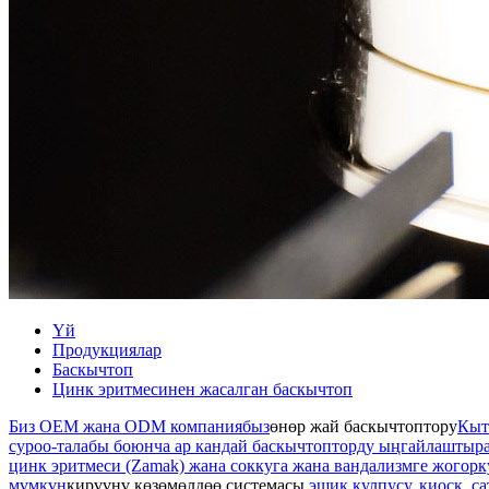
Үй
Продукциялар
Баскычтоп
Цинк эритмесинен жасалган баскычтоп
Биз OEM жана ODM компаниябыз
өнөр жай баскычтоптору
Кыт
суроо-талабы боюнча ар кандай баскычтопторду ыңгайлаштыра 
цинк эритмеси (Zamak) жана соккуга жана вандализмге жогорк
мүмкүн
кирүүнү көзөмөлдөө системасы,
эшик кулпусу, киоск, с