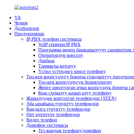
Үй
Чечим
Долбоорлор
Продукциялар
IP PBX телефон системасы
VoIP сервери/IP PBX
Программа менен башкарылуучу санариптик 
Оператордун консолу
Дарбаза
Тармакты которуу
Үстөл үстүндөгү кеңсе телефону
Тоо-кен коопсуздугу боюнча стандарттуу продукци
Тоо-кен коопсуздугун бириктиргич
Жерге орнотулган ички коопсуздук боюнча с
Кош схемалуу казып алуу телефону
Жарылуудан корголгон телефондор (ATEX)
Аба ырайына туруктуу телефондор
Вандалга туруктуу телефондор
Өрт өчүрүүчү телефондор
Видео телефон
Домофон системасы
Тез жардам телефону/домофон