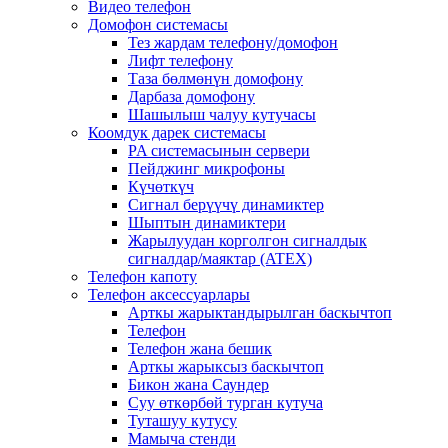
Видео телефон
Домофон системасы
Тез жардам телефону/домофон
Лифт телефону
Таза бөлмөнүн домофону
Дарбаза домофону
Шашылыш чалуу кутучасы
Коомдук дарек системасы
PA системасынын сервери
Пейджинг микрофоны
Күчөткүч
Сигнал берүүчү динамиктер
Шыптын динамиктери
Жарылуудан корголгон сигналдык
сигналдар/маяктар (ATEX)
Телефон капоту
Телефон аксессуарлары
Арткы жарыктандырылган баскычтоп
Телефон
Телефон жана бешик
Арткы жарыксыз баскычтоп
Бикон жана Саундер
Суу өткөрбөй турган кутуча
Туташуу кутусу
Мамыча стенди