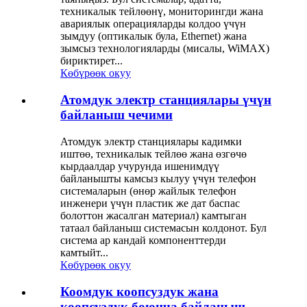
техникалык тейлөөнү, мониторингди жана
авариялык операцияларды колдоо үчүн
зымдуу (оптикалык була, Ethernet) жана
зымсыз технологияларды (мисалы, WiMAX)
бириктирет...
Көбүрөөк окуу
Атомдук электр станциялары үчүн
байланыш чечими
Атомдук электр станциялары кадимки
иштөө, техникалык тейлөө жана өзгөчө
кырдаалдар учурунда ишенимдүү
байланышты камсыз кылуу үчүн телефон
системаларын (өнөр жайлык телефон
инженери үчүн пластик же дат баспас
болоттон жасалган материал) камтыган
татаал байланыш системасын колдонот. Бул
система ар кандай компоненттерди
камтыйт...
Көбүрөөк окуу
Коомдук коопсуздук жана
коопсуздук боюнча байланыш