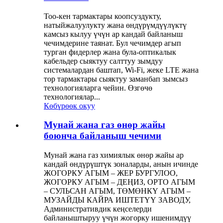
Тоо-кен тармактары коопсуздукту,
натыйжалуулукту жана өндүрүмдүүлүктү
камсыз кылуу үчүн ар кандай байланыш
чечимдерине таянат. Бул чечимдер агып
турган фидерлер жана була-оптикалык
кабельдер сыяктуу салттуу зымдуу
системалардан баштап, Wi-Fi, жеке LTE жана
тор тармактары сыяктуу заманбап зымсыз
технологияларга чейин. Өзгөчө
технологиялар...
Көбүрөөк окуу
Мунай жана газ өнөр жайы
боюнча байланыш чечими
Мунай жана газ химиялык өнөр жайы ар
кандай өндүрүштүк зоналарды, анын ичинде
ЖОГОРКУ АГЫМ – ЖЕР БУРГУЛОО,
ЖОГОРКУ АГЫМ – ДЕҢИЗ, ОРТО АГЫМ
– СУЛЬСАН АГЫМ, ТӨМӨНКҮ АГЫМ –
МУЗАЙДЫ КАЙРА ИШТЕТҮҮ ЗАВОДУ,
Административдик кеңселерди
байланыштыруу үчүн жогорку ишенимдүү