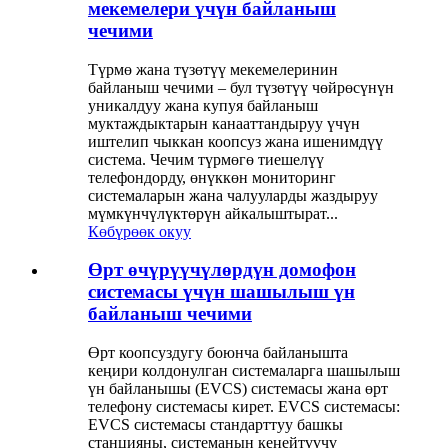
мекемелери үчүн байланыш
чечими
Түрмө жана түзөтүү мекемелеринин
байланыш чечими – бул түзөтүү чөйрөсүнүн
уникалдуу жана купуя байланыш
муктаждыктарын канааттандыруу үчүн
иштелип чыккан коопсуз жана ишенимдүү
система. Чечим түрмөгө тиешелүү
телефондорду, өнүккөн мониторинг
системаларын жана чалууларды жаздыруу
мүмкүнчүлүктөрүн айкалыштырат...
Көбүрөөк окуу
Өрт өчүрүүчүлөрдүн домофон
системасы үчүн шашылыш үн
байланыш чечими
Өрт коопсуздугу боюнча байланышта
кеңири колдонулган системаларга шашылыш
үн байланышы (EVCS) системасы жана өрт
телефону системасы кирет. EVCS системасы:
EVCS системасы стандарттуу башкы
станцияны, системанын кеңейтүүчү