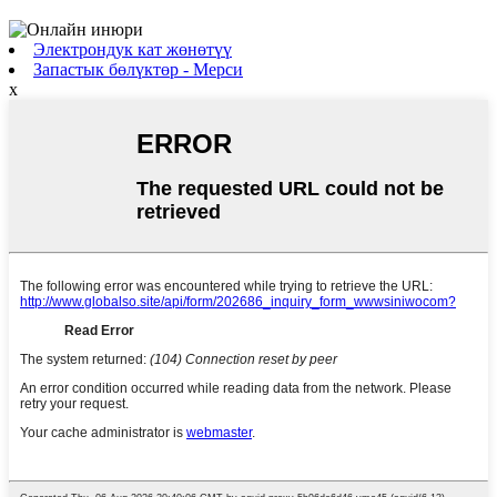
Электрондук кат жөнөтүү
Запастык бөлүктөр - Мерси
x