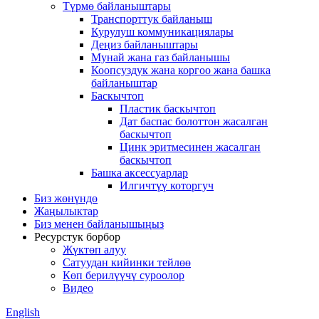
Түрмө байланыштары
Транспорттук байланыш
Курулуш коммуникациялары
Деңиз байланыштары
Мунай жана газ байланышы
Коопсуздук жана коргоо жана башка
байланыштар
Баскычтоп
Пластик баскычтоп
Дат баспас болоттон жасалган
баскычтоп
Цинк эритмесинен жасалган
баскычтоп
Башка аксессуарлар
Илгичтүү которгуч
Биз жөнүндө
Жаңылыктар
Биз менен байланышыңыз
Ресурстук борбор
Жүктөп алуу
Сатуудан кийинки тейлөө
Көп берилүүчү суроолор
Видео
English