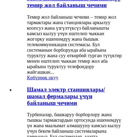
темир жол байланыш чечими
Темир жол байланыш чечими – темир жол
тармактары жана станциялары аркылуу
коопсуз жана үзгүлтүксүз байланышты
камсыз кылуу үчүн иштелип чыккан
жогорку ишенимдүү жана бышык
телекоммуникация системасы. Бул
системанын борборунда аба ырайына
туруктуу жана суу өткөрбөй турган түтүктөр
менен иштелип чыккан темир жол аба
ырайына туруктуу телефондору
жайгашкан...
Көбүрөөк окуу
Шамал электр станциялары/
шамал фермалары үчүн
байланыш чечими
Турбиналар, башкаруу борборлору жана
тышкы тармактардын ортосунда ишенимдүү
үн жана маалымат алмашууну камсыз кылуу
үчүн бекем байланыш системаларына
таяныңыз. Бул системалар, адатта,