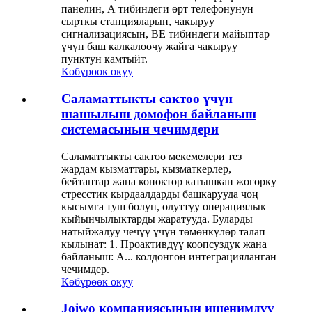
панелин, А тибиндеги өрт телефонунун
сырткы станцияларын, чакыруу
сигнализациясын, BE тибиндеги майыптар
үчүн баш калкалоочу жайга чакыруу
пунктун камтыйт.
Көбүрөөк окуу
Саламаттыкты сактоо үчүн
шашылыш домофон байланыш
системасынын чечимдери
Саламаттыкты сактоо мекемелери тез
жардам кызматтары, кызматкерлер,
бейтаптар жана коноктор катышкан жогорку
стресстик кырдаалдарды башкарууда чоң
кысымга туш болуп, олуттуу операциялык
кыйынчылыктарды жаратууда. Буларды
натыйжалуу чечүү үчүн төмөнкүлөр талап
кылынат: 1. Проактивдүү коопсуздук жана
байланыш: A... колдонгон интеграцияланган
чечимдер.
Көбүрөөк окуу
Joiwo компаниясынын ишенимдүү