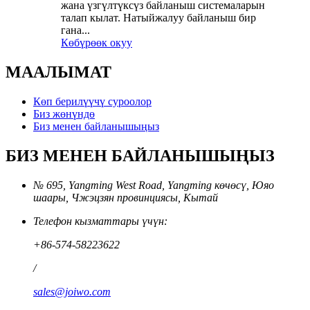
жана үзгүлтүксүз байланыш системаларын
талап кылат. Натыйжалуу байланыш бир
гана...
Көбүрөөк окуу
МААЛЫМАТ
Көп берилүүчү суроолор
Биз жөнүндө
Биз менен байланышыңыз
БИЗ МЕНЕН БАЙЛАНЫШЫҢЫЗ
№ 695, Yangming West Road, Yangming көчөсү, Юяо
шаары, Чжэцзян провинциясы, Кытай
Телефон кызматтары үчүн:
+86-574-58223622
/
sales@joiwo.com