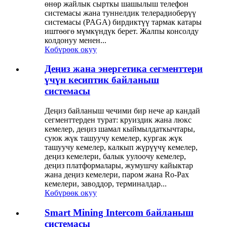
өнөр жайлык сырткы шашылыш телефон
системасы жана туннелдик телерадиоберүү
системасы (PAGA) бирдиктүү тармак катары
иштөөгө мүмкүндүк берет. Жалпы консолду
колдонуу менен...
Көбүрөөк окуу
Деңиз жана энергетика сегменттери
үчүн кесиптик байланыш
системасы
Деңиз байланыш чечими бир нече ар кандай
сегменттерден турат: круиздик жана люкс
кемелер, деңиз шамал кыймылдаткычтары,
суюк жүк ташуучу кемелер, кургак жүк
ташуучу кемелер, калкып жүрүүчү кемелер,
деңиз кемелери, балык уулоочу кемелер,
деңиз платформалары, жумушчу кайыктар
жана деңиз кемелери, паром жана Ro-Pax
кемелери, заводдор, терминалдар...
Көбүрөөк окуу
Smart Mining Intercom байланыш
системасы