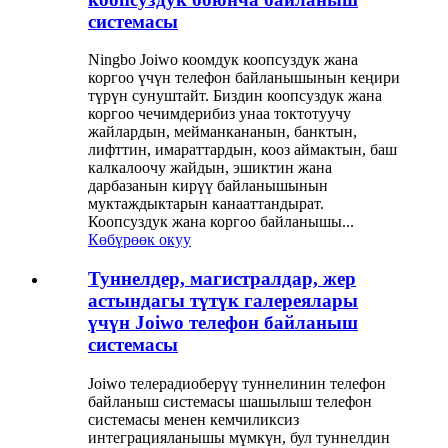
системасы
Ningbo Joiwo коомдук коопсуздук жана
коргоо үчүн телефон байланышынын кеңири
түрүн сунуштайт. Биздин коопсуздук жана
коргоо чечимдерибиз унаа токтотуучу
жайлардын, мейманкананын, банктын,
лифттин, имараттардын, кооз аймактын, баш
калкалоочу жайдын, эшиктин жана
дарбазанын кирүү байланышынын
муктаждыктарын канааттандырат.
Коопсуздук жана коргоо байланышы...
Көбүрөөк окуу
Туннелдер, магистралдар, жер
астындагы түтүк галереялары
үчүн Joiwo телефон байланыш
системасы
Joiwo телерадиоберүү туннелинин телефон
байланыш системасы шашылыш телефон
системасы менен кемчиликсиз
интеграцияланышы мүмкүн, бул туннелдин