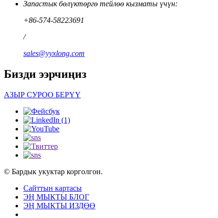
Запастык бөлүктөргө тейлөө кызматы үчүн:
+86-574-58223691
/
sales@yyxlong.com
Бизди ээрчиңиз
АЗЫР СУРОО БЕРҮҮ
© Бардык укуктар корголгон.
Сайттын картасы
ЭҢ МЫКТЫ БЛОГ
ЭҢ МЫКТЫ ИЗДӨӨ