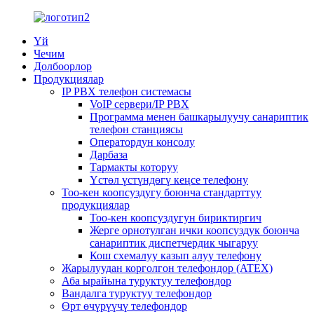
Үй
Чечим
Долбоорлор
Продукциялар
IP PBX телефон системасы
VoIP сервери/IP PBX
Программа менен башкарылуучу санариптик
телефон станциясы
Оператордун консолу
Дарбаза
Тармакты которуу
Үстөл үстүндөгү кеңсе телефону
Тоо-кен коопсуздугу боюнча стандарттуу
продукциялар
Тоо-кен коопсуздугун бириктиргич
Жерге орнотулган ички коопсуздук боюнча
санариптик диспетчердик чыгаруу
Кош схемалуу казып алуу телефону
Жарылуудан корголгон телефондор (ATEX)
Аба ырайына туруктуу телефондор
Вандалга туруктуу телефондор
Өрт өчүрүүчү телефондор