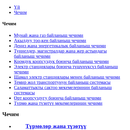
Үй
Чечим
Чечим
Мунай жана газ байланыш чечими
Акылдуу тоо-кен байланыш чечими
Деңиз жана энергетикалык байланыш чечими
Туннелдер, магистралдар жана жер астындагы
байланыш чечими
Коомдук коопсуздук боюнча байланыш чечими
Электр станциялары боюнча түшүнүксүз байланыш
чечими
Шамал электр станциялары менен байланыш чечими
Темир жол транспортунун байланыш системасы
Саламаттыкты сактоо мекемелеринин байланыш
системасы
Өрт коопсуздугу боюнча байланыш чечими
Түрмө жана түзөтүү мекемелеринин чечими
Чечим
Түрмөлөр жана түзөтүү