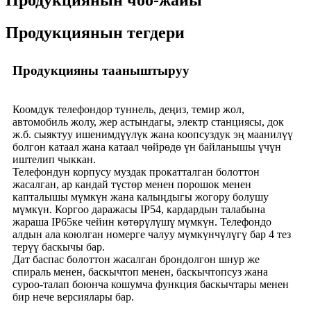
Продукциянын чоо-жайы
Продукциянын тегдери
Продукцияны тааныштыруу
Коомдук телефондор туннель, деңиз, темир жол,
автомобиль жолу, жер астындагы, электр станциясы, док
ж.б. сыяктуу ишенимдүүлүк жана коопсуздук эң маанилүү
болгон катаал жана катаал чөйрөдө үн байланышы үчүн
иштелип чыккан.
Телефондун корпусу муздак прокатталган болоттон
жасалган, ар кандай түстөр менен порошок менен
капталышы мүмкүн жана калыңдыгы жогору болушу
мүмкүн. Коргоо даражасы IP54, кардардын талабына
жараша IP65ке чейин көтөрүлүшү мүмкүн. Телефондо
алдын ала коюлган номерге чалуу мүмкүнчүлүгү бар 4 тез
терүү баскычы бар.
Дат баспас болоттон жасалган брондолгон шнур же
спираль менен, баскычтоп менен, баскычтопсуз жана
суроо-талап боюнча кошумча функция баскычтары менен
бир нече версиялары бар.