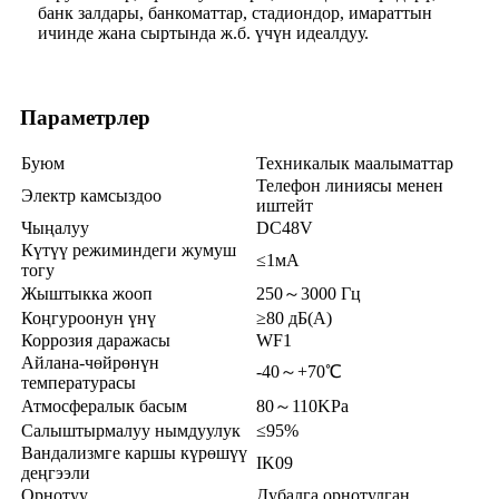
банк залдары, банкоматтар, стадиондор, имараттын
ичинде жана сыртында ж.б. үчүн идеалдуу.
Параметрлер
Буюм
Техникалык маалыматтар
Телефон линиясы менен
Электр камсыздоо
иштейт
Чыңалуу
DC48V
Күтүү режиминдеги жумуш
≤1мА
тогу
Жыштыкка жооп
250～3000 Гц
Коңгуроонун үнү
≥80 дБ(А)
Коррозия даражасы
WF1
Айлана-чөйрөнүн
-40～+70℃
температурасы
Атмосфералык басым
80～110KPa
Салыштырмалуу нымдуулук
≤95%
Вандализмге каршы күрөшүү
IK09
деңгээли
Орнотуу
Дубалга орнотулган