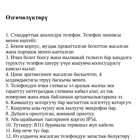
Өзгөчөлүктөрү
1. Стандарттык аналогдук телефон. Телефон линиясы
менен иштейт.
2. Бекем корпус, муздак прокатталган болоттон жасалган
жана порошок менен капталган
3. Ички болот боосу жана жылмакай тилкеси бар вандалга
туруктуу телефон шнуру үчүн кошумча коопсуздукту
камсыз кылат.
4. Цинк эритмесинен жасалган баскычтоп, 4
ылдамдыктагы терүү баскычы менен.
5. Телефондун ички схемасы эл аралык жалпы эки
тараптуу интегралдык схеманы кабыл алат, ал так
номерлөө жана ачык байланыш артыкчылыктарына ээ.
6. Камыштуу которгучу бар магниттик илгичтүү которгуч.
7. Кошумча ызы-чууну жок кылуучу микрофон бар.
8. Дубалга орнотулган, жөнөкөй орнотуу.
9. Аба ырайынын таасиринен коргоо IP54.
10. Туташуу: RJ11 бурамалы терминал жуп кабели.
11. Бир нече түс бар.
12. Өз алдынча жасалган телефондун запастык бөлүктөрү