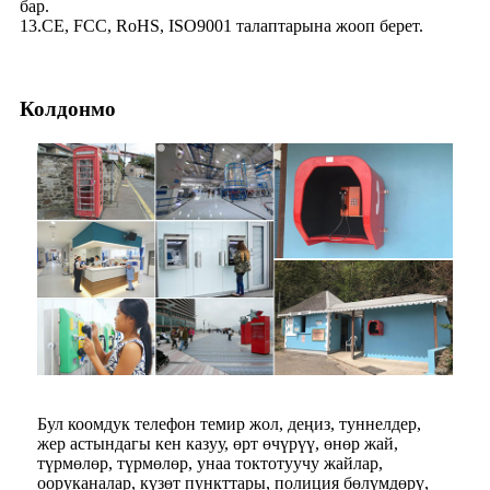
бар.
13.CE, FCC, RoHS, ISO9001 талаптарына жооп берет.
Колдонмо
Бул коомдук телефон темир жол, деңиз, туннелдер,
жер астындагы кен казуу, өрт өчүрүү, өнөр жай,
түрмөлөр, түрмөлөр, унаа токтотуучу жайлар,
ооруканалар, күзөт пункттары, полиция бөлүмдөрү,