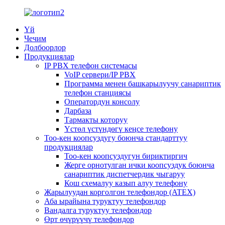
Үй
Чечим
Долбоорлор
Продукциялар
IP PBX телефон системасы
VoIP сервери/IP PBX
Программа менен башкарылуучу санариптик
телефон станциясы
Оператордун консолу
Дарбаза
Тармакты которуу
Үстөл үстүндөгү кеңсе телефону
Тоо-кен коопсуздугу боюнча стандарттуу
продукциялар
Тоо-кен коопсуздугун бириктиргич
Жерге орнотулган ички коопсуздук боюнча
санариптик диспетчердик чыгаруу
Кош схемалуу казып алуу телефону
Жарылуудан корголгон телефондор (ATEX)
Аба ырайына туруктуу телефондор
Вандалга туруктуу телефондор
Өрт өчүрүүчү телефондор