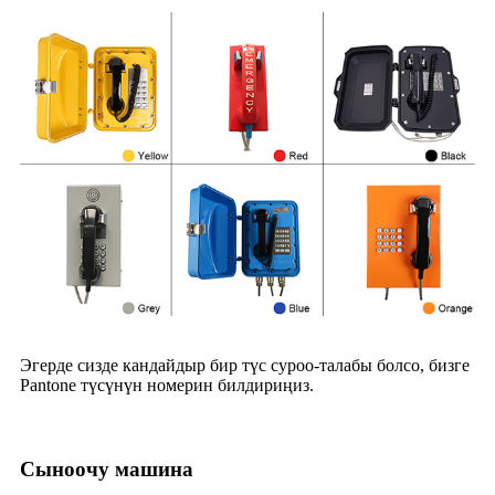
Эгерде сизде кандайдыр бир түс суроо-талабы болсо, бизге
Pantone түсүнүн номерин билдириңиз.
Сыноочу машина