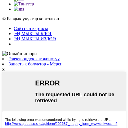
© Бардык укуктар корголгон.
Сайттын картасы
ЭҢ МЫКТЫ БЛОГ
ЭҢ МЫКТЫ ИЗДӨӨ
Электрондук кат жөнөтүү
Запастык бөлүктөр - Мерси
x