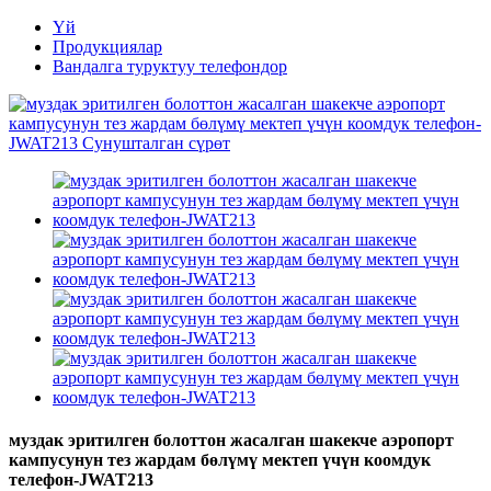
Үй
Продукциялар
Вандалга туруктуу телефондор
муздак эритилген болоттон жасалган шакекче аэропорт
кампусунун тез жардам бөлүмү мектеп үчүн коомдук
телефон-JWAT213