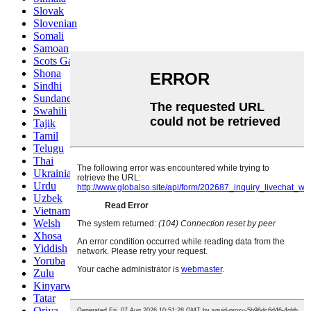
Slovak
Slovenian
Somali
Samoan
Scots Gaelic
Shona
Sindhi
Sundanese
Swahili
Tajik
Tamil
Telugu
Thai
Ukrainian
Urdu
Uzbek
Vietnamese
Welsh
Xhosa
Yiddish
Yoruba
Zulu
Kinyarwanda
Tatar
Oriya