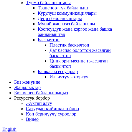
Түрмө байланыштары
Транспорттук байланыш
Курулуш коммуникациялары
Деңиз байланыштары
Мунай жана газ байланышы
Коопсуздук жана коргоо жана башка
байланыштар
Баскычтоп
Пластик баскычтоп
Дат баспас болоттон жасалган
баскычтоп
Цинк эритмесинен жасалган
баскычтоп
Башка аксессуарлар
Илгичтүү которгуч
Биз жөнүндө
Жаңылыктар
Биз менен байланышыңыз
Ресурстук борбор
Жүктөп алуу
Сатуудан кийинки тейлөө
Көп берилүүчү суроолор
Видео
English