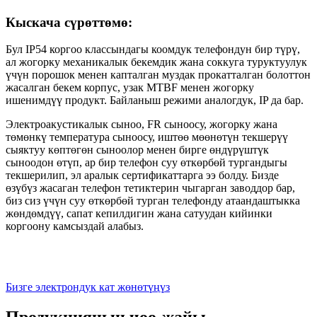
Кыскача сүрөттөмө:
Бул IP54 коргоо классындагы коомдук телефондун бир түрү,
ал жогорку механикалык бекемдик жана соккуга туруктуулук
үчүн порошок менен капталган муздак прокатталган болоттон
жасалган бекем корпус, узак MTBF менен жогорку
ишенимдүү продукт. Байланыш режими аналогдук, IP да бар.
Электроакустикалык сыноо, FR сыноосу, жогорку жана
төмөнкү температура сыноосу, иштөө мөөнөтүн текшерүү
сыяктуу көптөгөн сыноолор менен бирге өндүрүштүк
сыноодон өтүп, ар бир телефон суу өткөрбөй тургандыгы
текшерилип, эл аралык сертификаттарга ээ болду. Бизде
өзүбүз жасаган телефон тетиктерин чыгарган заводдор бар,
биз сиз үчүн суу өткөрбөй турган телефонду атаандаштыкка
жөндөмдүү, сапат кепилдигин жана сатуудан кийинки
коргоону камсыздай алабыз.
Бизге электрондук кат жөнөтүңүз