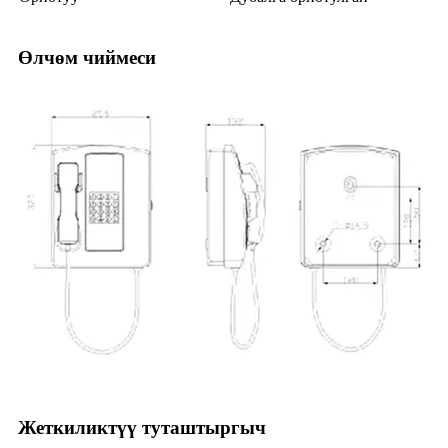
Өлчөм чиймеси
Жеткиликтүү туташтыргыч