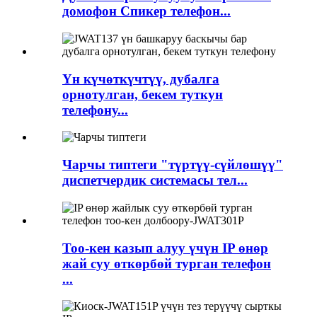
домофон Спикер телефон...
Үн күчөткүчтүү, дубалга
орнотулган, бекем туткун
телефону...
Чарчы типтеги "түртүү-сүйлөшүү"
диспетчердик системасы тел...
Тоо-кен казып алуу үчүн IP өнөр
жай суу өткөрбөй турган телефон
...