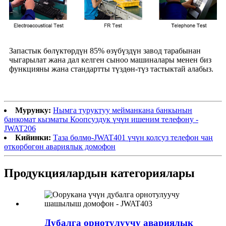
Запастык бөлүктөрдүн 85% өзүбүздүн завод тарабынан
чыгарылат жана дал келген сыноо машиналары менен биз
функцияны жана стандартты түздөн-түз тастыктай алабыз.
Мурунку:
Нымга туруктуу мейманкана банкынын
банкомат кызматы Коопсуздук үчүн ишеним телефону -
JWAT206
Кийинки:
Таза бөлмө-JWAT401 үчүн колсуз телефон чаң
өткөрбөгөн авариялык домофон
Продукциялардын категориялары
Дубалга орнотулуучу авариялык