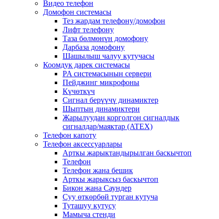
Видео телефон
Домофон системасы
Тез жардам телефону/домофон
Лифт телефону
Таза бөлмөнүн домофону
Дарбаза домофону
Шашылыш чалуу кутучасы
Коомдук дарек системасы
PA системасынын сервери
Пейджинг микрофоны
Күчөткүч
Сигнал берүүчү динамиктер
Шыптын динамиктери
Жарылуудан корголгон сигналдык
сигналдар/маяктар (ATEX)
Телефон капоту
Телефон аксессуарлары
Арткы жарыктандырылган баскычтоп
Телефон
Телефон жана бешик
Арткы жарыксыз баскычтоп
Бикон жана Саундер
Суу өткөрбөй турган кутуча
Туташуу кутусу
Мамыча стенди