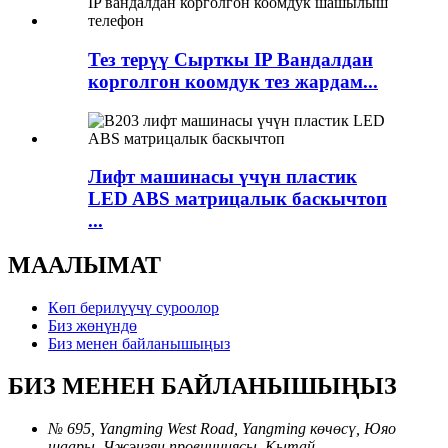
Тез терүү Сырткы IP Вандалдан
корголгон коомдук тез жардам...
Лифт машинасы үчүн пластик
LED ABS матрицалык баскычтоп
...
МААЛЫМАТ
Көп берилүүчү суроолор
Биз жөнүндө
Биз менен байланышыңыз
БИЗ МЕНЕН БАЙЛАНЫШЫҢЫЗ
№ 695, Yangming West Road, Yangming көчөсү, Юяо
шаары, Чжэцзян провинциясы, Кытай